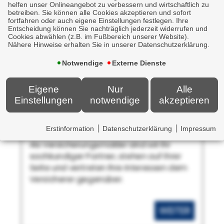
helfen unser Onlineangebot zu verbessern und wirtschaftlich zu
betreiben. Sie können alle Cookies akzeptieren und sofort
fortfahren oder auch eigene Einstellungen festlegen. Ihre
Entscheidung können Sie nachträglich jederzeit widerrufen und
Cookies abwählen (z.B. im Fußbereich unserer Website).
Nähere Hinweise erhalten Sie in unserer Datenschutzerklärung.
Notwendige
Externe Dienste
Eigene
Nur
Alle
Einstellungen
notwendige
akzeptieren
Schadenmeldung
Erstinformation
Datenschutzerklärung
Impressum
Wir kümmern uns.
Als Versicherungsmakler sind wir Ihr
sachkundiger Partner, stehen auf Ihrer
Seite und vertreten Ihre Interessen dem
Versicherer gegenüber.
WEITER