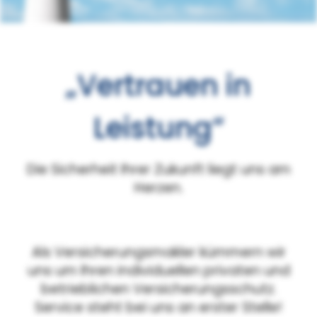
„Vertrauen in
Leistung“
Die Sicherheit Ihrer Zukunft liegt uns am
Herzen.
Als Versicherungsmakler kümmern wir
uns um Ihren individuellen privaten und
betrieblichen Versicherungsschutz.
Service steht bei uns an erster Stelle!