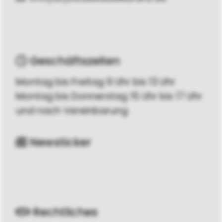
Geschäftszeiten
Montag bis Freitag 9 Uhr bis 13 Uhr
Montag bis Donnerstag 15 Uhr bis 17 Uhr
und nach Vereinbarung
Newsticker
Rechtliches