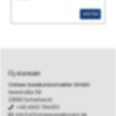
WEITER
Kontakt
Ostsee Assekuranzmakler GmbH
Seestraße 59
23683 Scharbeutz
+49 4503 7943511
info[at]ostseeassekuranz.de