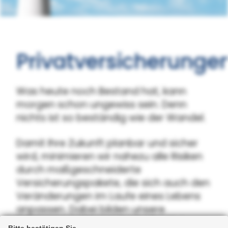
Privatversicherunge
Was heute noch Bestand hat, kann
morgen schon ungewiss sein. Denn
nichts ist so beständig wie der Wandel.
Damit Ihre Zukunft planbar und sicher
wird, minimieren wir nahezu alle Risiken
durch maßgeschneiderte
Versicherungspakete, die sich auch den
Veränderungen im Laufe eines Lebens
anpassen. Dabei bilden unsere
Erfahrung und Ihre individuellen Belange