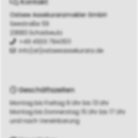
Kontakt
Ostsee Assekuranzmakler GmbH
Seestraße 59
23683 Scharbeutz
+49 4503 7943511
info[at]ostseeassekuranz.de
Geschäftszeiten
Montag bis Freitag 9 Uhr bis 13 Uhr
Montag bis Donnerstag 15 Uhr bis 17 Uhr
und nach Vereinbarung