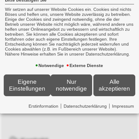
Bitte bestätigen Sie
und Wünsche den Gestaltungsrahmen
Wir setzen auf unserer Website Cookies ein. Cookies sind nichts
für Ihren Zukunftsfahrplan - von A bis Z:
Böses und helfen uns, unsere Website zuverlässig zu betreiben.
Allgemeine Haftungsrisiken verlieren
Einige der Cookies sind zwingend notwendig, ohne die der
Betrieb unserer Website nicht möglich wäre, während andere uns
dann ebenso ihre Schrecken wie
helfen unser Onlineangebot zu verbessern und wirtschaftlich zu
betreiben. Sie können alle Cookies akzeptieren und sofort
Altersvorsorge, Lebens- oder
fortfahren oder auch eigene Einstellungen festlegen. Ihre
Zahnzusatzversicherung.
Entscheidung können Sie nachträglich jederzeit widerrufen und
Cookies abwählen (z.B. im Fußbereich unserer Website).
Nähere Hinweise erhalten Sie in unserer Datenschutzerklärung.
Egal, wie Ihre Planung für die Zukunft
Notwendige
Externe Dienste
aussieht - wir minimieren die Risiken.
Das können wir Ihnen versichern!
Eigene
Nur
Alle
Einstellungen
notwendige
akzeptieren
Erstinformation
Datenschutzerklärung
Impressum