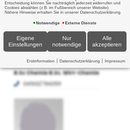
Entscheidung können Sie nachträglich jederzeit widerrufen und
Cookies abwählen (z.B. im Fußbereich unserer Website).
Nähere Hinweise erhalten Sie in unserer Datenschutzerklärung.
Notwendige
Externe Dienste
Eigene
Nur
Alle
Einstellungen
notwendige
akzeptieren
Haakon Hoffmann
Erstinformation
Datenschutzerklärung
Impressum
Techn. Berater & EDV
B.Sc Chemie B.Sc. Wirt-Chemie
04503/7943511