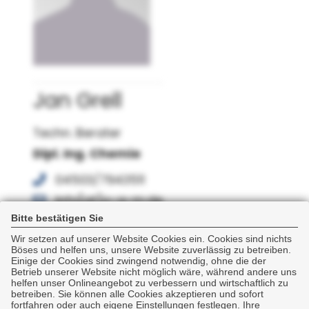
Jan Grell
Techn. Berater
Dipl. Ing. Chemie
04503/7943511
info[at]o-a-m.de
Bitte bestätigen Sie
Wir setzen auf unserer Website Cookies ein. Cookies sind nichts
Böses und helfen uns, unsere Website zuverlässig zu betreiben.
Einige der Cookies sind zwingend notwendig, ohne die der
Betrieb unserer Website nicht möglich wäre, während andere uns
helfen unser Onlineangebot zu verbessern und wirtschaftlich zu
betreiben. Sie können alle Cookies akzeptieren und sofort
fortfahren oder auch eigene Einstellungen festlegen. Ihre